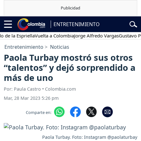
ENTRETENIMIENTO
a Espriella
Vuelta a Colombia
Jorge Alfredo Vargas
Gustavo Petro
Entretenimiento
Noticias
Paola Turbay mostró sus otros
“talentos” y dejó sorprendido a
más de uno
Por: Paula Castro • Colombia.com
Mar, 28 Mar 2023 5:26 pm
Comparte en:
Paola Turbay. Foto: Instagram @paolaturbay