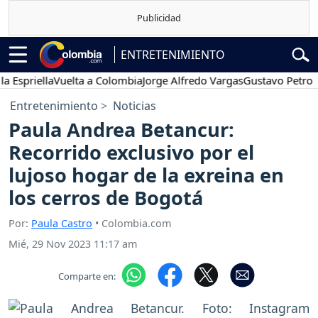
ENTRETENIMIENTO
riella
Vuelta a Colombia
Jorge Alfredo Vargas
Gustavo Petro
Pose
Entretenimiento
Noticias
Paula Andrea Betancur:
Recorrido exclusivo por el
lujoso hogar de la exreina en
los cerros de Bogotá
Por:
Paula Castro
• Colombia.com
Mié, 29 Nov 2023 11:17 am
Comparte en: