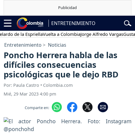
ENTRETENIMIENTO
de la Espriella
Vuelta a Colombia
Jorge Alfredo Vargas
Gustavo Pe
Entretenimiento
Noticias
Poncho Herrera habla de las
difíciles consecuencias
psicológicas que le dejo RBD
Por: Paula Castro • Colombia.com
Mié, 29 Mar 2023 4:00 pm
Comparte en: