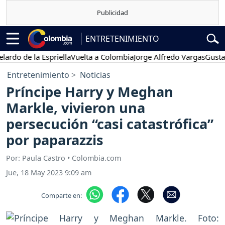
ENTRETENIMIENTO
de la Espriella
Vuelta a Colombia
Jorge Alfredo Vargas
Gustavo Pe
Entretenimiento
Noticias
Príncipe Harry y Meghan
Markle, vivieron una
persecución “casi catastrófica”
por paparazzis
Por: Paula Castro • Colombia.com
Jue, 18 May 2023 9:09 am
Comparte en: