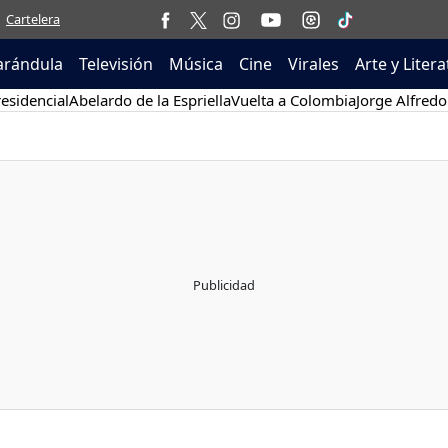
Cartelera
arándula
Televisión
Música
Cine
Virales
Arte y Liter
esidencial
Abelardo de la Espriella
Vuelta a Colombia
Jorge Alfredo