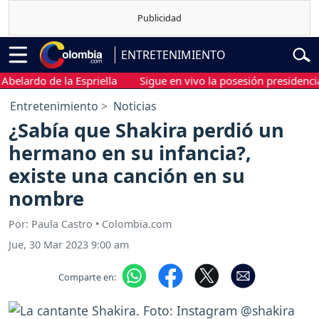
ENTRETENIMIENTO
rdo de la Espriella
Sigue en vivo la posesión presidencial de 
Entretenimiento
Noticias
¿Sabía que Shakira perdió un
hermano en su infancia?,
existe una canción en su
nombre
Por: Paula Castro • Colombia.com
Jue, 30 Mar 2023 9:00 am
Comparte en: