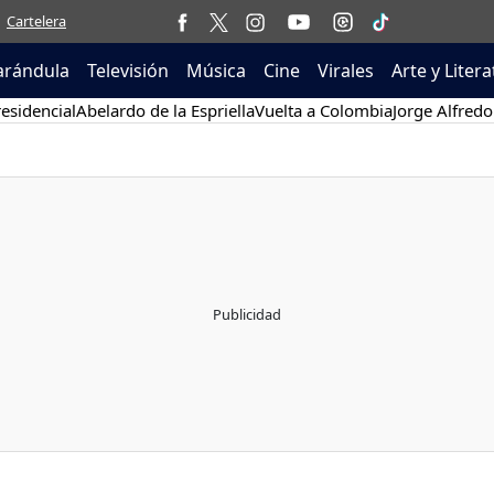
Cartelera
arándula
Televisión
Música
Cine
Virales
Arte y Liter
esidencial
Abelardo de la Espriella
Vuelta a Colombia
Jorge Alfredo