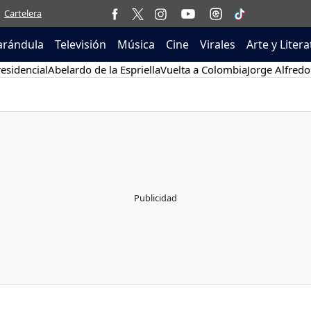
Cartelera
arándula
Televisión
Música
Cine
Virales
Arte y Liter
esidencial
Abelardo de la Espriella
Vuelta a Colombia
Jorge Alfredo