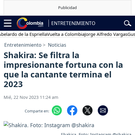
ENTRETENIMIENTO
do de la Espriella
Vuelta a Colombia
Jorge Alfredo Vargas
Gustavo 
Entretenimiento
Noticias
Shakira: Se filtra la
impresionante fortuna con la
que la cantante termina el
2023
Mié, 22 Nov 2023 11:24 am
Comparte en:
Shakira. Foto: Instagram @shakira