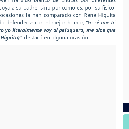
ven ha sido blanco de críticas por diferentes
oya a su padre, sino por como es, por su físico,
s ocasiones la han comparado con Rene Higuita
ido defenderse con el mejor humor,
“Yo sé que tú
ro yo literalmente voy al peluquero, me dice que
 Higuita)
”
, destacó en alguna ocasión.