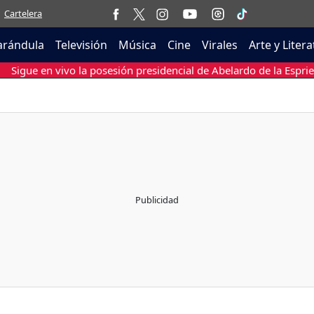
Cartelera
arándula
Televisión
Música
Cine
Virales
Arte y Liter
Sigue en vivo la posesión presidencial de Abelardo de la Esprie