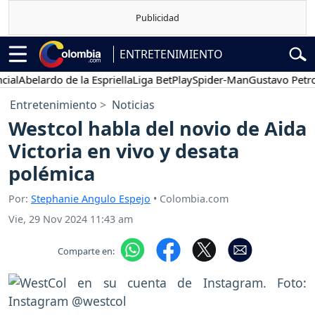
ENTRETENIMIENTO
Abelardo de la Espriella
Liga BetPlay
Spider-Man
Gustavo Petro
P
Entretenimiento
Noticias
Westcol habla del novio de Aida
Victoria en vivo y desata
polémica
Por:
Stephanie Angulo Espejo
• Colombia.com
Vie, 29 Nov 2024 11:43 am
Comparte en: