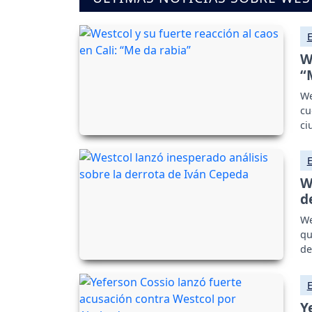
W
“
We
cu
ci
W
d
We
qu
de
Y