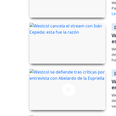
We
Pa
W
e
We
de
ho
W
e
We
de
va