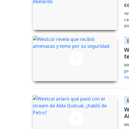
c
Ye
ca
po
W
t
We
pr
W
A
We