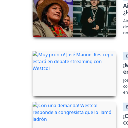
A
¿
Ai
de
no
¡
e
Jo
co
en
¡
c