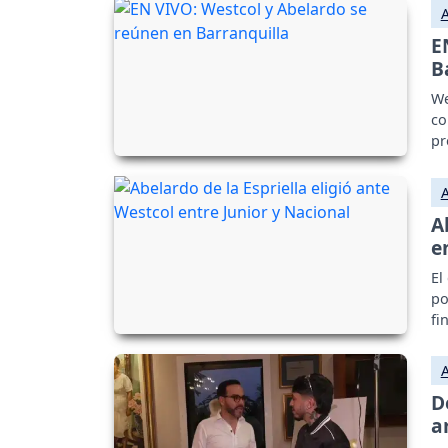
E
B
We
co
pr
A
e
El
po
fi
D
a