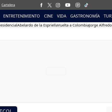
Cartelera
ENTRETENIMIENTO
CINE
VIDA
GASTRONOMÍA
TUR
esidencial
Abelardo de la Espriella
Vuelta a Colombia
Jorge Alfredo
STCOL