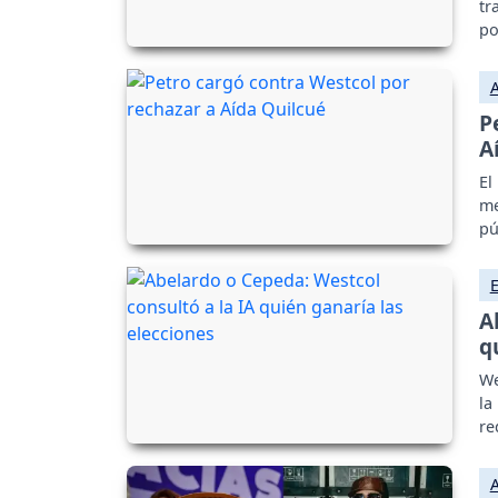
tr
po
P
A
El
me
pú
A
q
We
la
re