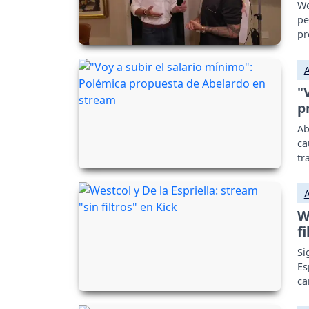
We
pe
pr
"
p
Ab
ca
tr
W
f
Si
Es
ca