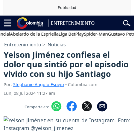
ENTRETENIMIENTO
al
Abelardo de la Espriella
Liga BetPlay
Spider-Man
Gustavo Petro
Entretenimiento
Noticias
Yeison Jiménez confiesa el
dolor que sintió por el episodio
vivido con su hijo Santiago
Por:
Stephanie Angulo Espejo
• Colombia.com
Lun, 08 Jul 2024 11:27 am
Comparte en: