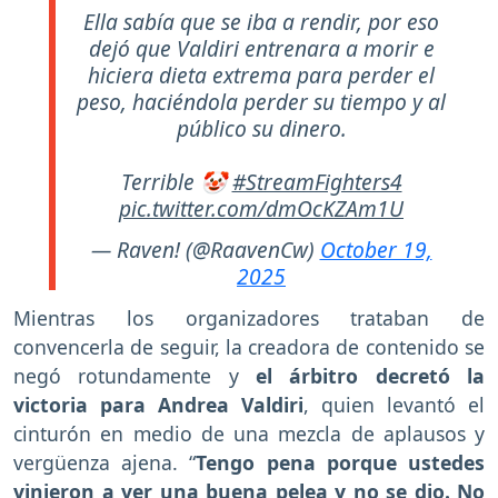
Ella sabía que se iba a rendir, por eso
dejó que Valdiri entrenara a morir e
hiciera dieta extrema para perder el
peso, haciéndola perder su tiempo y al
público su dinero.
Terrible 🤡
#StreamFighters4
pic.twitter.com/dmOcKZAm1U
— Raven! (@RaavenCw)
October 19,
2025
Mientras los organizadores trataban de
convencerla de seguir, la creadora de contenido se
negó rotundamente y
el árbitro decretó la
victoria para Andrea Valdiri
, quien levantó el
cinturón en medio de una mezcla de aplausos y
vergüenza ajena. “
Tengo pena porque ustedes
vinieron a ver una buena pelea y no se dio. No