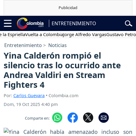
ENTRETENIMIENTO
riella
Vuelta a Colombia
Jorge Alfredo Vargas
Gustavo Petro
Pos
Entretenimiento
Noticias
Yina Calderón rompió el
silencio tras lo ocurrido ante
Andrea Valdiri en Stream
Fighters 4
Por:
Carlos Guevara
• Colombia.com
Dom, 19 Oct 2025 4:40 pm
Comparte en: