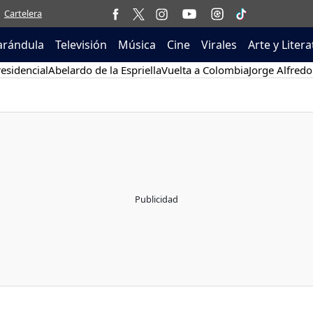
Cartelera
arándula
Televisión
Música
Cine
Virales
Arte y Liter
esidencial
Abelardo de la Espriella
Vuelta a Colombia
Jorge Alfredo