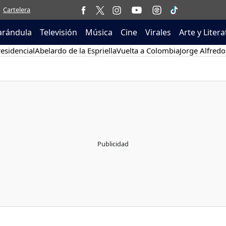
Cartelera
arándula
Televisión
Música
Cine
Virales
Arte y Liter
esidencial
Abelardo de la Espriella
Vuelta a Colombia
Jorge Alfredo