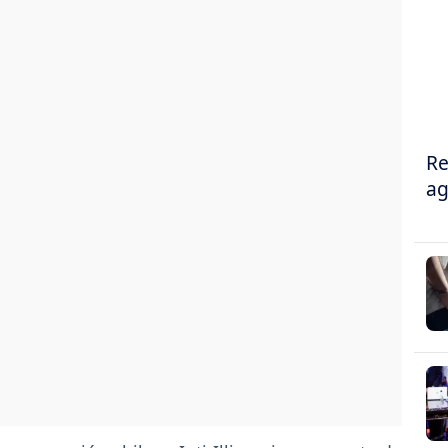
Re
ag