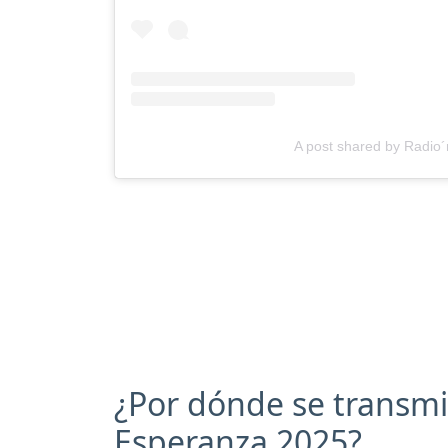
A post shared by Radio´
¿Por dónde se transmit
Esperanza 2025?