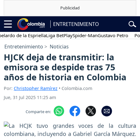
ENTRETENIMIENTO
o de la Espriella
Liga BetPlay
Spider-Man
Gustavo Petro
Posesió
Entretenimiento
Noticias
HJCK deja de transmitir: la
emisora se despide tras 75
años de historia en Colombia
Por:
Christopher Ramírez
• Colombia.com
Jue, 31 Jul 2025 11:25 am
Comparte en: