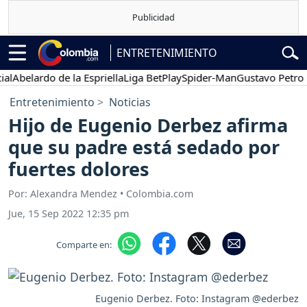
ENTRETENIMIENTO
belardo de la Espriella
Liga BetPlay
Spider-Man
Gustavo Petro
Po
Entretenimiento
Noticias
Hijo de Eugenio Derbez afirma
que su padre está sedado por
fuertes dolores
Por: Alexandra Mendez • Colombia.com
Jue, 15 Sep 2022 12:35 pm
Comparte en:
Eugenio Derbez. Foto: Instagram @ederbez