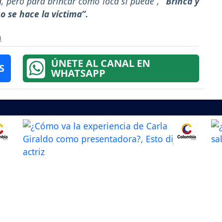
a, pero para brincar como loca sí puede”,
“Brinca y
o se hace la víctima”.
a
ÚNETE AL CANAL EN
S
WHATSAPP