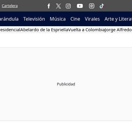
Cartelera
arándula
Televisión
Música
Cine
Virales
Arte y Liter
esidencial
Abelardo de la Espriella
Vuelta a Colombia
Jorge Alfredo