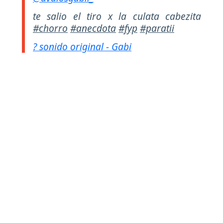
te salio el tiro x la culata cabezita
#chorro
#anecdota
#fyp
#paratii
? sonido original - Gabi