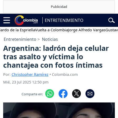
ENTRETENIMIENTO
la Espriella
Vuelta a Colombia
Jorge Alfredo Vargas
Gustavo Petro
Entretenimiento
Noticias
Argentina: ladrón deja celular
tras asalto y víctima lo
chantajea con fotos íntimas
Por:
Christopher Ramírez
• Colombia.com
Mié, 23 Jul 2025 12:50 pm
Comparte en: