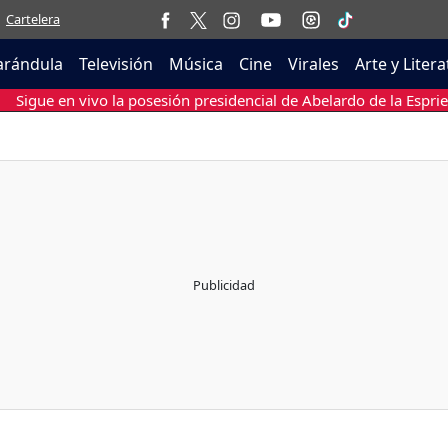
Cartelera
arándula
Televisión
Música
Cine
Virales
Arte y Liter
Sigue en vivo la posesión presidencial de Abelardo de la Esprie