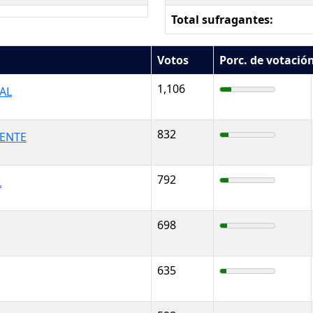
Total sufragantes:
Votos
Porc. de votació
1,106
AL
832
IENTE
792
L
698
635