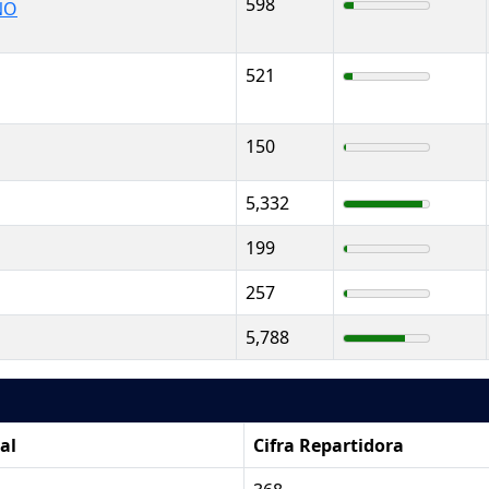
598
NO
521
150
5,332
199
257
5,788
al
Cifra Repartidora