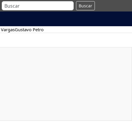
Buscar
 Vargas
Gustavo Petro