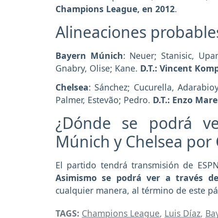
Champions League, en 2012
.
Alineaciones probable
Bayern Múnich
: Neuer; Stanisic, Up
Gnabry, Olise; Kane.
D.T.: Vincent Kom
Chelsea
: Sánchez; Cucurella, Adarabio
Palmer, Estevão; Pedro.
D.T.: Enzo Mar
¿Dónde se podrá ve
Múnich y Chelsea por
El partido tendrá transmisión de ESPN
Asimismo se podrá ver a través de
cualquier manera, al término de este pá
TAGS:
Champions League
,
Luis Díaz
,
Ba