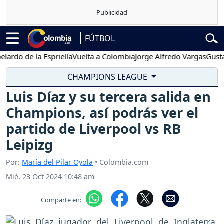
FÚTBOL
 de la Espriella
Vuelta a Colombia
Jorge Alfredo Vargas
Gustavo P
CHAMPIONS LEAGUE
Luis Díaz y su tercera salida en
Champions, así podrás ver el
partido de Liverpool vs RB
Leipizg
Por:
María del Pilar Oyola
• Colombia.com
Mié, 23 Oct 2024 10:48 am
Comparte en: