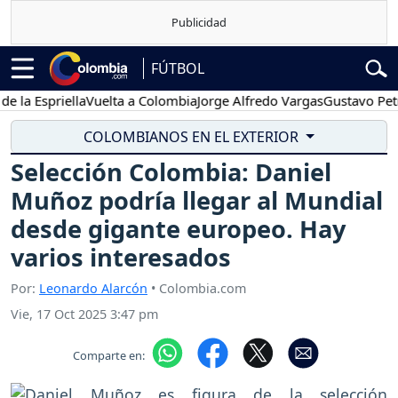
FÚTBOL
spriella
Vuelta a Colombia
Jorge Alfredo Vargas
Gustavo Petro
P
COLOMBIANOS EN EL EXTERIOR
Selección Colombia: Daniel
Muñoz podría llegar al Mundial
desde gigante europeo. Hay
varios interesados
Por:
Leonardo Alarcón
• Colombia.com
Vie, 17 Oct 2025 3:47 pm
Comparte en: