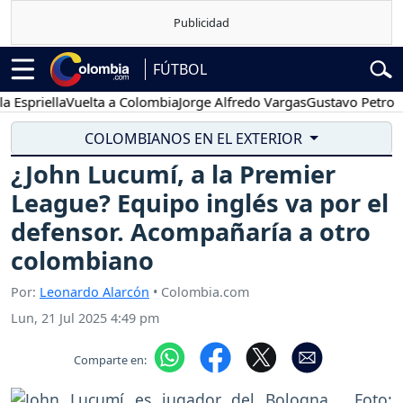
FÚTBOL
iella
Vuelta a Colombia
Jorge Alfredo Vargas
Gustavo Petro
Pose
COLOMBIANOS EN EL EXTERIOR
¿John Lucumí, a la Premier
League? Equipo inglés va por el
defensor. Acompañaría a otro
colombiano
Por:
Leonardo Alarcón
• Colombia.com
Lun, 21 Jul 2025 4:49 pm
Comparte en: