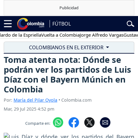
FÚTBOL
e la Espriella
Vuelta a Colombia
Jorge Alfredo Vargas
Gustavo Pet
COLOMBIANOS EN EL EXTERIOR
Toma atenta nota: Dónde se
podrán ver los partidos de Luis
Díaz con el Bayern Múnich en
Colombia
Por:
María del Pilar Oyola
• Colombia.com
Mar, 29 Jul 2025 4:52 pm
Comparte en: