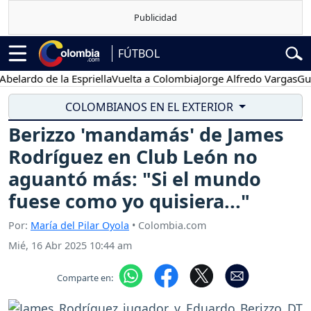
FÚTBOL
do de la Espriella
Vuelta a Colombia
Jorge Alfredo Vargas
Gustavo
COLOMBIANOS EN EL EXTERIOR
Berizzo 'mandamás' de James
Rodríguez en Club León no
aguantó más: "Si el mundo
fuese como yo quisiera..."
Por:
María del Pilar Oyola
• Colombia.com
Mié, 16 Abr 2025 10:44 am
Comparte en: