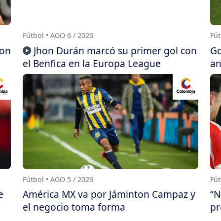
Fútbol • AGO 6 / 2026
Fút
con
Jhon Durán marcó su primer gol con
Go
el Benfica en la Europa League
an
Fútbol • AGO 5 / 2026
Fút
e
América MX va por Jáminton Campaz y
“N
el negocio toma forma
pr