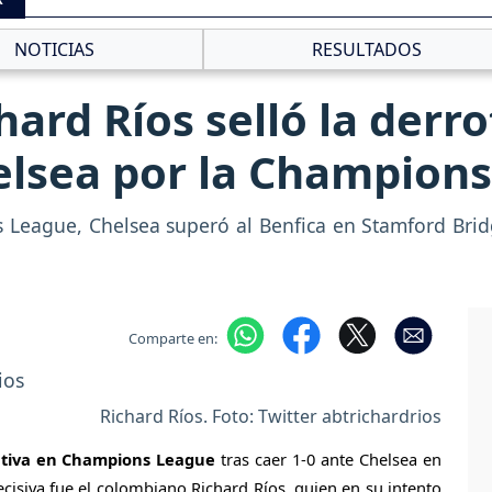
NOTICIAS
RESULTADOS
hard Ríos selló la derr
elsea por la Champions
 League, Chelsea superó al Benfica en Stamford Brid
Comparte en:
Richard Ríos. Foto: Twitter abtrichardrios
utiva en Champions League
tras caer 1-0 ante Chelsea en
cisiva fue el colombiano Richard Ríos, quien en su intento