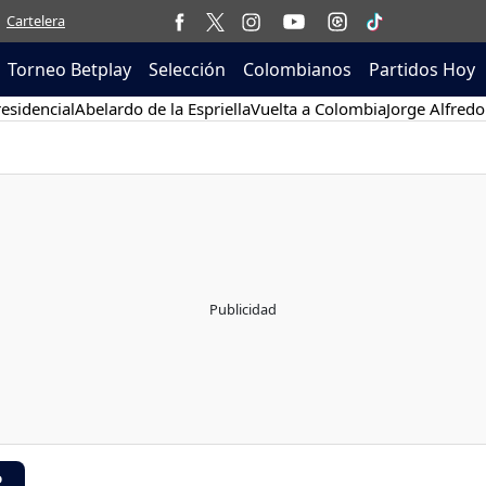
Cartelera
Torneo Betplay
Selección
Colombianos
Partidos Hoy
esidencial
Abelardo de la Espriella
Vuelta a Colombia
Jorge Alfredo
R