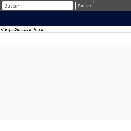
Buscar
 Vargas
Gustavo Petro