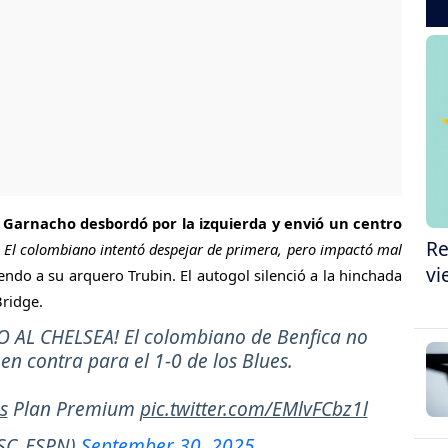
 Garnacho desbordó por la izquierda y envió un centro
Re
.
El colombiano intentó despejar de primera, pero impactó mal
vi
endo a su arquero Trubin. El autogol silenció a la hinchada
Bridge.
 AL CHELSEA! El colombiano de Benfica no
n contra para el 1-0 de los Blues.
s
Plan Premium
pic.twitter.com/EMlvFCbz1l
@SC_ESPN)
September 30, 2025