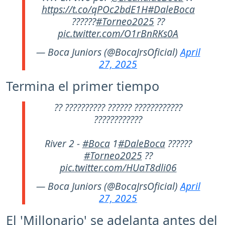
https://t.co/qPOc2bdE1H
#DaleBoca
??????
#Torneo2025
??
pic.twitter.com/O1rBnRKs0A
— Boca Juniors (@BocaJrsOficial)
April
27, 2025
Termina el primer tiempo
?? ?????????? ?????? ????????????
????????????
River 2 -
#Boca
1
#DaleBoca
??????
#Torneo2025
??
pic.twitter.com/HUaT8dli06
— Boca Juniors (@BocaJrsOficial)
April
27, 2025
El 'Millonario' se adelanta antes del