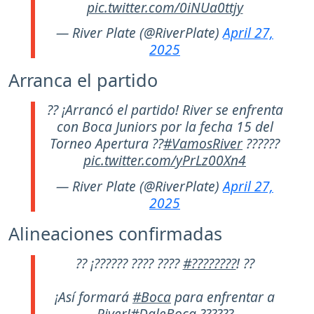
pic.twitter.com/0iNUa0ttjy
— River Plate (@RiverPlate)
April 27,
2025
Arranca el partido
?? ¡Arrancó el partido! River se enfrenta
con Boca Juniors por la fecha 15 del
Torneo Apertura ??
#VamosRiver
??????
pic.twitter.com/yPrLz00Xn4
— River Plate (@RiverPlate)
April 27,
2025
Alineaciones confirmadas
?? ¡?????? ???? ????
#????????
! ??
¡Así formará
#Boca
para enfrentar a
River!
#DaleBoca
??????