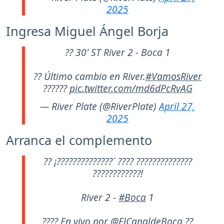
2025
Ingresa Miguel Ángel Borja
?? 30' ST River 2 - Boca 1
?? Último cambio en River.
#VamosRiver
??????
pic.twitter.com/md6dPcRvAG
— River Plate (@RiverPlate)
April 27,
2025
Arranca el complemento
?? ¡??????????????´ ???? ??????????????
????????????!
River 2 -
#Boca
1
???? En vivo por
@ElCanaldeBoca
??