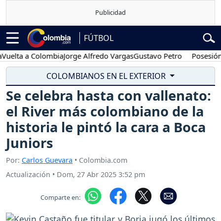
FÚTBOL
 a Colombia
Jorge Alfredo Vargas
Gustavo Petro
Posesión preside
COLOMBIANOS EN EL EXTERIOR
Se celebra hasta con vallenato:
el River más colombiano de la
historia le pintó la cara a Boca
Juniors
Por:
Carlos Guevara
• Colombia.com
Actualización
•
Dom, 27 Abr 2025 3:52 pm
Comparte en: