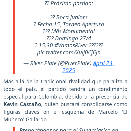
?? Próximo partido:
?? Boca Juniors
? Fecha 15, Torneo Apertura
??? Mâs Monumental
??? Domingo 27/4
? 15:30
#VamosRiver
??????
pic.twitter.com/Xuij0Cj6jn
— River Plate (@RiverPlate)
April 24,
2025
Más allá de la tradicional rivalidad que paraliza a
todo el país, el partido tendrá un condimento
especial para Colombia, debido a la presencia de
Kevin Castaño
, quien buscará consolidarse como
figuras claves en el esquema de Marcelo 'El
Muñeco' Gallardo.
Preparándonos para el Superclásico en