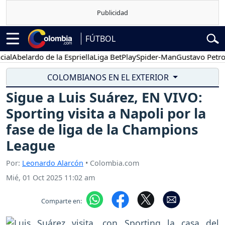
FÚTBOL
belardo de la Espriella
Liga BetPlay
Spider-Man
Gustavo Petro
Po
COLOMBIANOS EN EL EXTERIOR
Sigue a Luis Suárez, EN VIVO:
Sporting visita a Napoli por la
fase de liga de la Champions
League
Por:
Leonardo Alarcón
• Colombia.com
Mié, 01 Oct 2025 11:02 am
Comparte en: