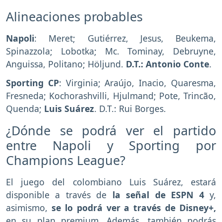
Alineaciones probables
Napoli
: Meret; Gutiérrez, Jesus, Beukema,
Spinazzola; Lobotka; Mc. Tominay, Debruyne,
Anguissa, Politano; Höljund.
D.T.: Antonio Conte
.
Sporting CP
: Virginia; Araújo, Inacio, Quaresma,
Fresneda; Kochorashvilli, Hjulmand; Pote, Trincão,
Quenda;
Luis Suárez
. D.T.: Rui Borges.
¿Dónde se podrá ver el partido
entre Napoli y Sporting por
Champions League?
El juego del colombiano Luis Suárez, estará
disponible a través de
la señal de ESPN 4
y,
asimismo,
se lo podrá ver a través de Disney+,
en su plan premium. Además, también podrás