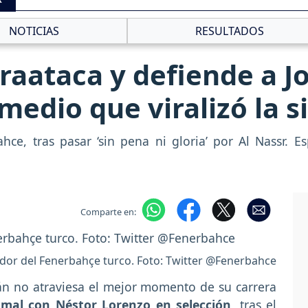
NOTICIAS
RESULTADOS
aataca y defiende a J
medio que viralizó la s
ce, tras pasar ‘sin pena ni gloria’ por Al Nassr. E
Comparte en:
dor del Fenerbahçe turco. Foto: Twitter @Fenerbahce
án no atraviesa el mejor momento de su carrera
 mal con
Néstor Lorenzo en selección
, tras el