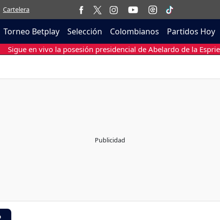
Cartelera
Torneo Betplay
Selección
Colombianos
Partidos Hoy
Sigue en vivo la posesión presidencial de Abelardo de la Esprie
R