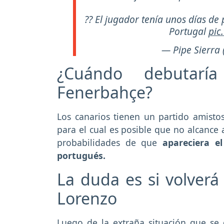
?? El jugador tenía unos días d
Portugal
pic
— Pipe Sierra
¿Cuándo debutar
Fenerbahçe?
Los canarios tienen un partido amisto
para el cual es posible que no alcance 
probabilidades de que
apareciera e
portugués.
La duda es si volverá
Lorenzo
Luego de la extraña situación que se 