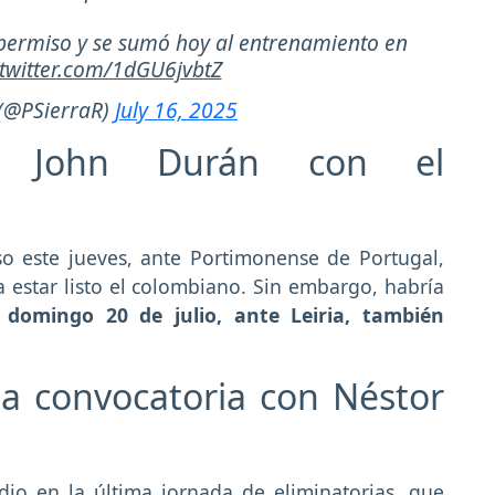
e permiso y se sumó hoy al entrenamiento en
.twitter.com/1dGU6jvbtZ
 (@PSierraR)
July 16, 2025
ía John Durán con el
so este jueves, ante Portimonense de Portugal,
a estar listo el colombiano. Sin embargo, habría
l domingo 20 de julio, ante Leiria, también
 a convocatoria con Néstor
dio en la última jornada de eliminatorias, que