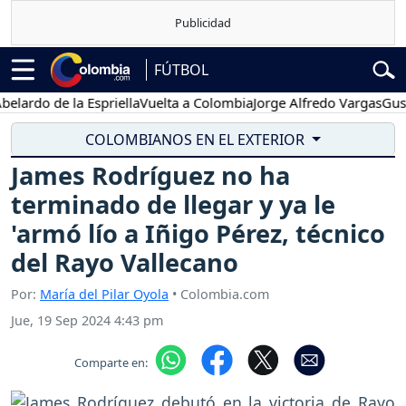
FÚTBOL
do de la Espriella
Vuelta a Colombia
Jorge Alfredo Vargas
Gustavo 
COLOMBIANOS EN EL EXTERIOR
James Rodríguez no ha
terminado de llegar y ya le
'armó lío a Iñigo Pérez, técnico
del Rayo Vallecano
Por:
María del Pilar Oyola
• Colombia.com
Jue, 19 Sep 2024 4:43 pm
Comparte en: