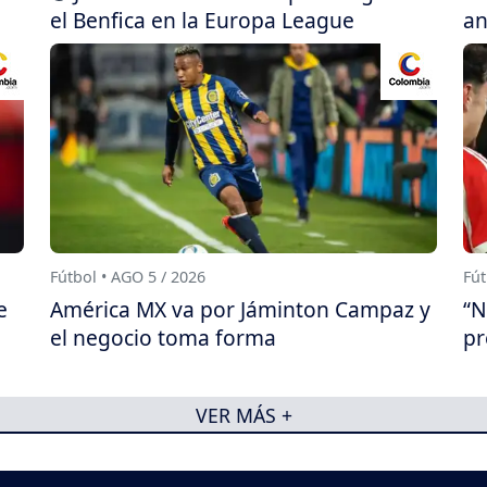
el Benfica en la Europa League
an
Fútbol • AGO 5 / 2026
Fút
e
América MX va por Jáminton Campaz y
“N
el negocio toma forma
pr
VER MÁS +