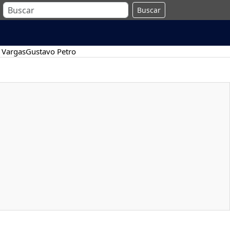
Buscar
 Vargas
Gustavo Petro