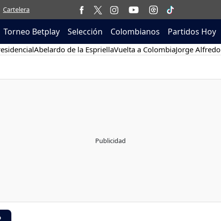
Cartelera
Torneo Betplay
Selección
Colombianos
Partidos Hoy
esidencial
Abelardo de la Espriella
Vuelta a Colombia
Jorge Alfredo
R