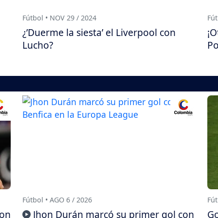
Fútbol • NOV 29 / 2024
Fút
¿’Duerme la siesta’ el Liverpool con
¡O
Lucho?
Po
Fútbol • AGO 6 / 2026
Fút
con
Jhon Durán marcó su primer gol con
Go