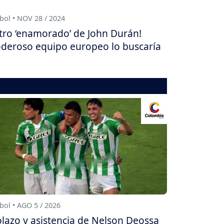
bol • NOV 28 / 2024
tro ‘enamorado’ de John Durán!
deroso equipo europeo lo buscaría
bol • AGO 5 / 2026
lazo y asistencia de Nelson Deossa