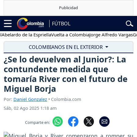
FÚTBOL
rdo de la Espriella
Vuelta a Colombia
Jorge Alfredo Vargas
Gustavo
COLOMBIANOS EN EL EXTERIOR
¿Se lo devuelven al Junior?: La
contundente medida que
tomaría River con el futuro de
Miguel Borja
Por:
Daniel Gonzalez
• Colombia.com
Sáb, 02 Ago 2025 1:18 am
Comparte en: