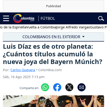
FÚTBOL
 Espriella
Vuelta a Colombia
Jorge Alfredo Vargas
Gustavo Petro
COLOMBIANOS EN EL EXTERIOR
Luis Díaz es de otro planeta:
¿Cuántos títulos acumuló la
nueva joya del Bayern Múnich?
Por:
Carlos Guevara
• Colombia.com
Sáb, 16 Ago 2025 7:13 pm
Comparte en: