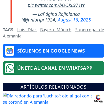
pic.twitter.com/bOOXL971tY
— LaPágina Rojiblanca
(@juniorlpr1924)
August 16, 2025
TAGS:
Luis Díaz
,
Bayern Múnich
,
Supercopa de
Alemania
SÍGUENOS EN GOOGLE NEWS
ÚNETE AL CANAL EN WHATSAPP
ARTÍCULOS RELACIONADOS