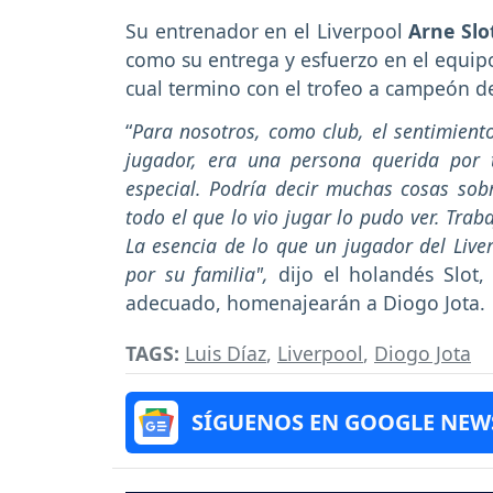
Su entrenador en el Liverpool
Arne Slo
como su entrega y esfuerzo en el equip
cual termino con el trofeo a campeón d
“
Para nosotros, como club, el sentimient
jugador, era una persona querida por
especial. Podría decir muchas cosas sob
todo el que lo vio jugar lo pudo ver. Tra
La esencia de lo que un jugador del Liv
por su familia",
dijo el holandés Slot
adecuado, homenajearán a Diogo Jota.
TAGS:
Luis Díaz
,
Liverpool
,
Diogo Jota
SÍGUENOS EN GOOGLE NEW