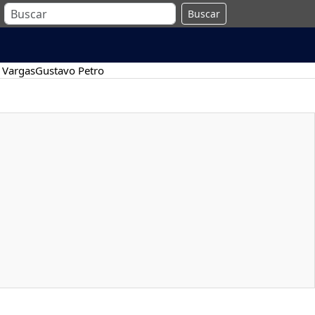
Buscar
 Vargas
Gustavo Petro