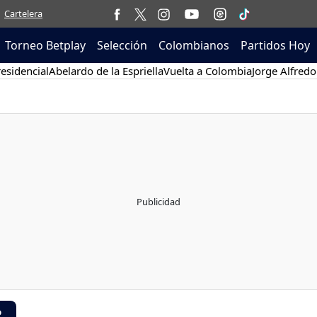
Cartelera
Torneo Betplay
Selección
Colombianos
Partidos Hoy
esidencial
Abelardo de la Espriella
Vuelta a Colombia
Jorge Alfredo
R