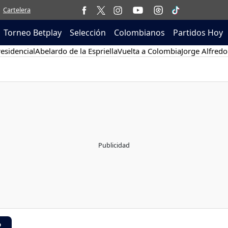
Cartelera
Torneo Betplay
Selección
Colombianos
Partidos Hoy
esidencial
Abelardo de la Espriella
Vuelta a Colombia
Jorge Alfredo
R