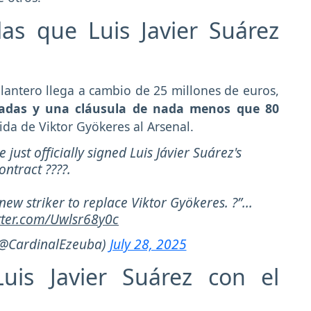
las que Luis Javier Suárez
lantero llega a cambio de 25 millones de euros,
adas y una cláusula de nada menos que 80
alida de Viktor Gyökeres al Arsenal.
just officially signed Luis Jávier Suárez's
ontract ????.
ew striker to replace Viktor Gyökeres. ?”...
itter.com/Uwlsr68y0c
(@CardinalEzeuba)
July 28, 2025
uis Javier Suárez con el