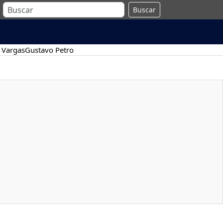
Buscar
 Vargas
Gustavo Petro