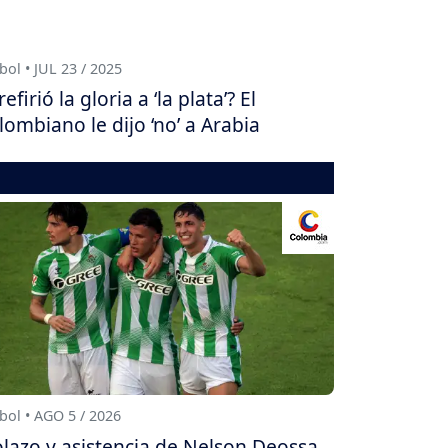
bol • JUL 23 / 2025
refirió la gloria a ‘la plata’? El
lombiano le dijo ‘no’ a Arabia
bol • AGO 5 / 2026
lazo y asistencia de Nelson Deossa