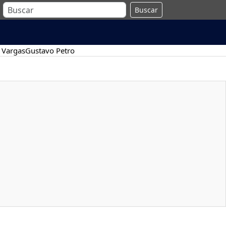
Buscar
 Vargas
Gustavo Petro