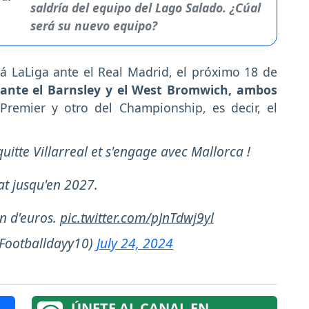
saldría del equipo del Lago Salado. ¿Cúal
será su nuevo equipo?
rá LaLiga ante el Real Madrid, el próximo 18 de
 ante el Barnsley y el West Bromwich, ambos
remier y otro del Championship, es decir, el
uitte Villarreal et s'engage avec Mallorca !
at jusqu'en 2027.
on d'euros.
pic.twitter.com/pJnTdwj9yl
Footballdayy10)
July 24, 2024
ÚNETE AL CANAL EN