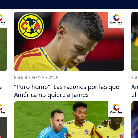
Fútbol • AGO 5 / 2026
Fút
a
“Puro humo”: Las razones por las que
Am
América no quiere a James
el