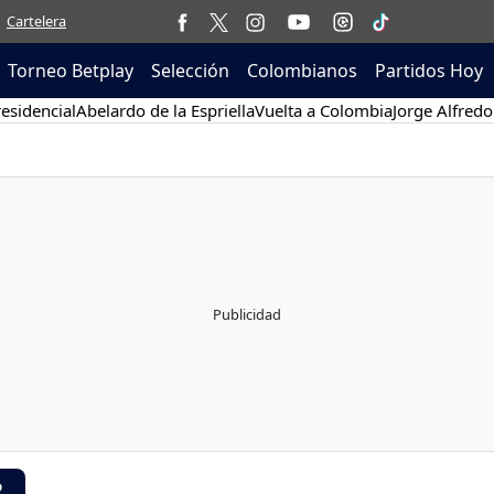
Cartelera
Torneo Betplay
Selección
Colombianos
Partidos Hoy
esidencial
Abelardo de la Espriella
Vuelta a Colombia
Jorge Alfredo
R