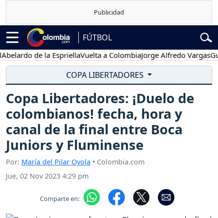
FÚTBOL
rdo de la Espriella
Vuelta a Colombia
Jorge Alfredo Vargas
Gustavo
COPA LIBERTADORES
Copa Libertadores: ¡Duelo de
colombianos! fecha, hora y
canal de la final entre Boca
Juniors y Fluminense
Por:
María del Pilar Oyola
• Colombia.com
Jue, 02 Nov 2023 4:29 pm
Comparte en: