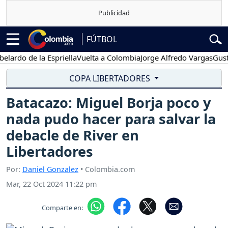
FÚTBOL
o de la Espriella
Vuelta a Colombia
Jorge Alfredo Vargas
Gustavo P
COPA LIBERTADORES
Batacazo: Miguel Borja poco y
nada pudo hacer para salvar la
debacle de River en
Libertadores
Por:
Daniel Gonzalez
• Colombia.com
Mar, 22 Oct 2024 11:22 pm
Comparte en: