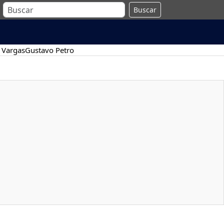
Buscar
 Vargas
Gustavo Petro