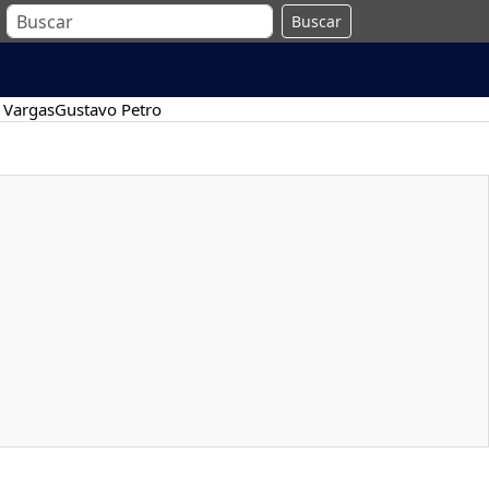
Buscar
 Vargas
Gustavo Petro