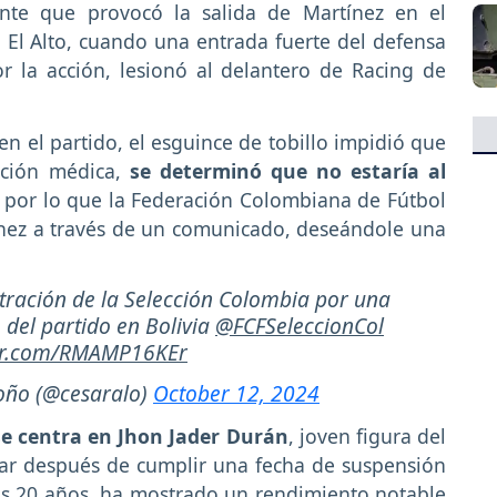
dente que provocó la salida de Martínez en el
 El Alto, cuando una entrada fuerte del defensa
r la acción, lesionó al delantero de Racing de
n el partido, el esguince de tobillo impidió que
ación médica,
se determinó que no estaría al
, por lo que la Federación Colombiana de Fútbol
tínez a través de un comunicado, deseándole una
tración de la Selección Colombia por una
ó del partido en Bolivia
@FCFSeleccionCol
ter.com/RMAMP16KEr
oño (@cesaralo)
October 12, 2024
se centra en Jhon Jader Durán
, joven figura del
esar después de cumplir una fecha de suspensión
sus 20 años, ha mostrado un rendimiento notable