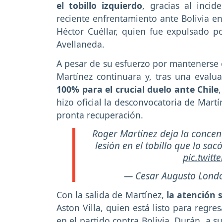
el tobillo izquierdo
, gracias al inci
reciente enfrentamiento ante Bolivia en
Héctor Cuéllar, quien fue expulsado po
Avellaneda.
A pesar de su esfuerzo por mantenerse e
Martínez continuara y, tras una evalu
100% para el crucial duelo ante Chile
hizo oficial la desconvocatoria de Mar
pronta recuperación.
Roger Martínez deja la concen
lesión en el tobillo que lo sac
pic.twit
— Cesar Augusto Lond
Con la salida de Martínez,
la atención 
Aston Villa, quien está listo para regr
en el partido contra Bolivia. Durán, a 