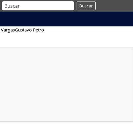
Buscar
 Vargas
Gustavo Petro