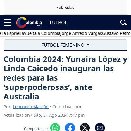
FÚTBOL
riella
Vuelta a Colombia
Jorge Alfredo Vargas
Gustavo Petro
Pos
FÚTBOL FEMENINO
Colombia 2024: Yunaira López y
Linda Caicedo inauguran las
redes para las
‘superpoderosas’, ante
Australia
Por:
Leonardo Alarcón
• Colombia.com
Actualización
•
Sáb, 31 Ago 2024 7:47 pm
Comparte en: