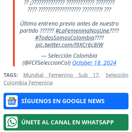
?? ¡?????????????? ???????????? ????????
???? ?????????????????? ????????! ???
Último entreno previo antes de nuestro
partido ??????
#LaFemeninaNosUne
????
#TodosSomosColombia
????
pic.twitter.com/l9XCr6c8iW
— Selección Colombia
(@FCFSeleccionCol)
October 18, 2024
TAGS:
Mundial Femenino Sub 17
,
Selección
Colombia Femenina
SÍGUENOS EN GOOGLE NEWS
ÚNETE AL CANAL EN WHATSAPP