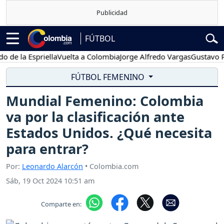
FÚTBOL
la Espriella
Vuelta a Colombia
Jorge Alfredo Vargas
Gustavo Petro
FÚTBOL FEMENINO
Mundial Femenino: Colombia
va por la clasificación ante
Estados Unidos. ¿Qué necesita
para entrar?
Por:
Leonardo Alarcón
• Colombia.com
Sáb, 19 Oct 2024 10:51 am
Comparte en: