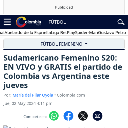
FÚTBOL
belardo de la Espriella
Liga BetPlay
Spider-Man
Gustavo Petro
Po
FÚTBOL FEMENINO
Sudamericano Femenino S20:
EN VIVO y GRATIS el partido de
Colombia vs Argentina este
jueves
Por:
María del Pilar Oyola
• Colombia.com
Jue, 02 May 2024 4:11 pm
Comparte en: