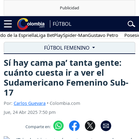
FÚTBOL
la Espriella
Liga BetPlay
Spider-Man
Gustavo Petro
Posesión pre
FÚTBOL FEMENINO
Sí hay cama pa’ tanta gente:
cuánto cuesta ir a ver el
Sudamericano Femenino Sub-
17
Por:
Carlos Guevara
• Colombia.com
Jue, 24 Abr 2025 7:50 pm
Comparte en: