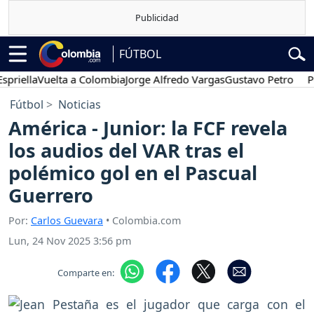
FÚTBOL
la
Vuelta a Colombia
Jorge Alfredo Vargas
Gustavo Petro
Posesió
Fútbol
Noticias
América - Junior: la FCF revela
los audios del VAR tras el
polémico gol en el Pascual
Guerrero
Por:
Carlos Guevara
• Colombia.com
Lun, 24 Nov 2025 3:56 pm
Comparte en: