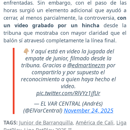
enfrentadas. Sin embargo, con el paso de las
horas surgió un elemento adicional que ayudó a
cerrar, al menos parcialmente, la controversia,
con
un video grabado por un hincha
desde la
tribuna que mostraba con mayor claridad que el
balón sí atravesó completamente la línea final.
👇🏼 Y aquí está en video la jugada del
empate de Junior, filmado desde la
tribuna. Gracias a
@edmartinezm
por
compartirlo y por supuesto el
reconocimiento a quien haya hecho el
video.
pic.twitter.com/RlVYz1jfUr
— EL VAR CENTRAL (Andrés)
(@ElVarCentral)
November 24, 2025
TAGS:
Junior de Barranquilla
,
América de Cali
,
Liga