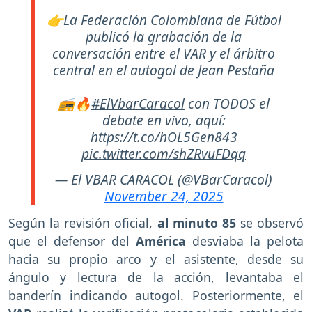
👉La Federación Colombiana de Fútbol
publicó la grabación de la
conversación entre el VAR y el árbitro
central en el autogol de Jean Pestaña
📻🔥
#ElVbarCaracol
con TODOS el
debate en vivo, aquí:
https://t.co/hOL5Gen843
pic.twitter.com/shZRvuFDqq
— El VBAR CARACOL (@VBarCaracol)
November 24, 2025
Según la revisión oficial,
al minuto 85
se observó
que el defensor del
América
desviaba la pelota
hacia su propio arco y el asistente, desde su
ángulo y lectura de la acción, levantaba el
banderín indicando autogol. Posteriormente, el