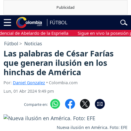
FÚTBOL
al de Abelardo de la Espriella
Sigue en vivo la posesión presi
Fútbol
Noticias
Las palabras de César Farías
que generan ilusión en los
hinchas de América
Por:
Daniel Gonzalez
• Colombia.com
Lun, 01 Abr 2024 9:49 pm
Comparte en:
Nueva ilusión en América. Foto: EFE